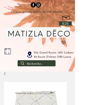
Livraison gratuite à partir de 100€ d'achats
B2B
ME
50a Grand Route, 1435 Corbais
NU
26 Route D'ohain 1380 Lasne