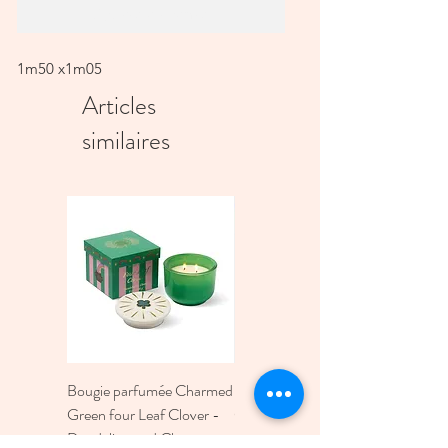
Ajouter au panier
1m50 x1m05
Articles
similaires
Bougie parfumée Charmed
Bougie A Dopo 4Fl
Green four Leaf Clover -
Oz./118Ml Mermaid &
Dandelion and Clover -
Moon Ceramic Diffus