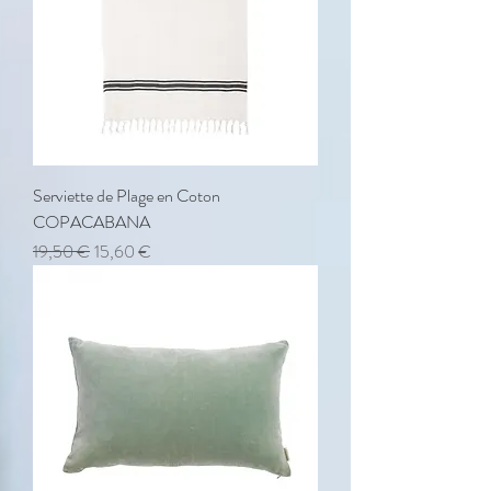
Serviette de Plage en Coton
COPACABANA
Prix original
Prix promotionnel
19,50 €
15,60 €