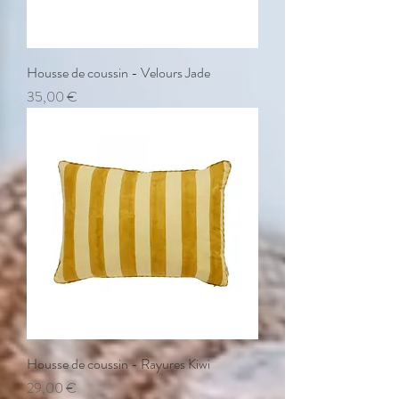
Housse de coussin - Velours Jade
Prix
35,00 €
Housse de coussin - Rayures Kiwi
Prix
29,00 €