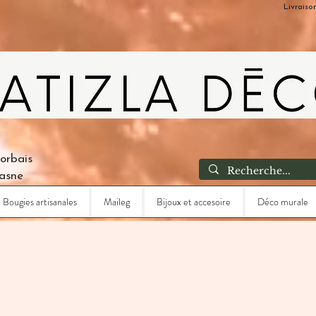
Livraiso
Corbais
Lasne
Bougies artisanales
Maileg
Bijoux et accesoire
Déco murale