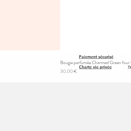
Paiement sécurisé
Bougie parfumée Charmed Green four L
Charte vie privée
TV
Prix
30,00 €