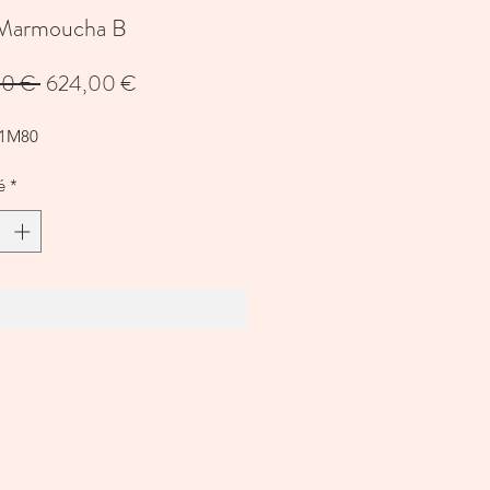
 Marmoucha B
Prix
Prix
00 € 
624,00 €
original
promotionnel
 1M80
é
*
Ajouter au panier