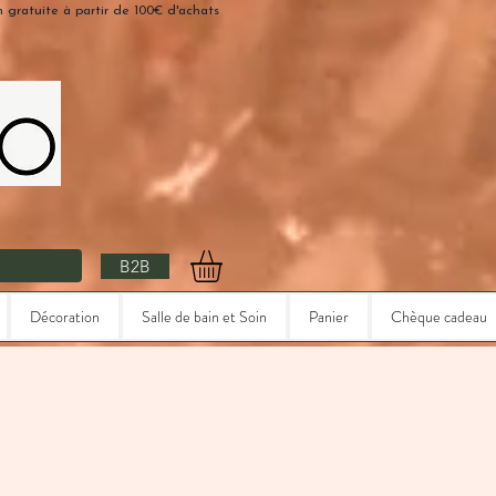
n gratuite à partir de 100€ d'achats
B2B
Décoration
Salle de bain et Soin
Panier
Chèque cadeau