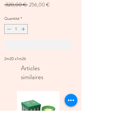
Prix
Prix
 320,00 € 
256,00 €
original
promotionnel
Quantité
*
Ajouter au panier
2m20 x1m26
Articles
similaires