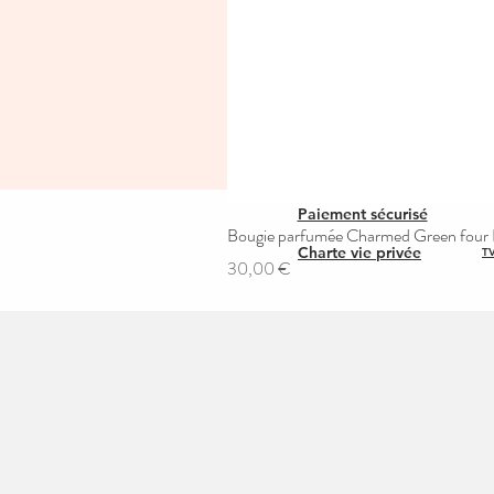
Paiement sécurisé
Bougie parfumée Charmed Green four L
Charte vie privée
TV
Prix
30,00 €