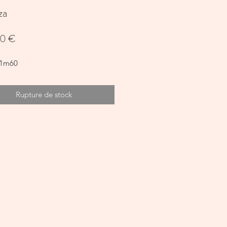
za
Prix
0 €
 1m60
Rupture de stock