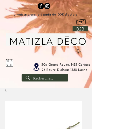
Livraison gratuite à partir de 100€ d'achats
B2B
ME
50a Grand Route, 1435 Corbais
NU
26 Route D'ohain 1380 Lasne