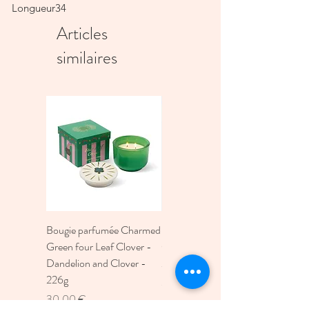
Longueur34
Articles
similaires
Bougie parfumée Charmed
Bougie A Dopo 4Fl
Green four Leaf Clover -
Oz./118Ml Mermaid &
Dandelion and Clover -
Moon Ceramic Diffus
226g
Prix
30,00 €
Prix
30,00 €