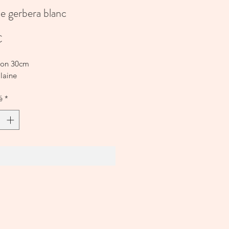
de gerbera blanc
Prix
€
ion 30cm
laine
é
*
Ajouter au panier