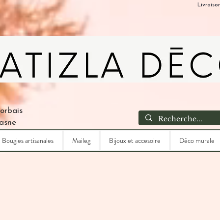
Livraiso
Corbais
Lasne
Bougies artisanales
Maileg
Bijoux et accesoire
Déco murale