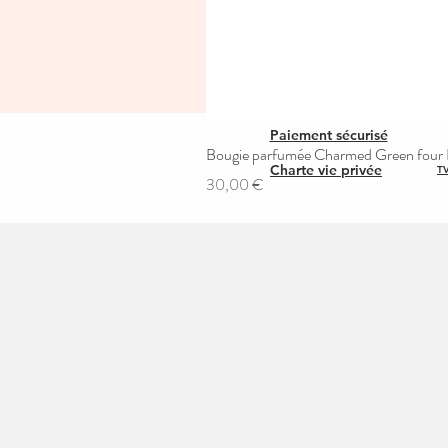
Paiement sécurisé
Bougie parfumée Charmed Green four L
Charte vie privée
TV
Prix
30,00 €