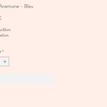
 Anemone - Bleu
Prix
€
ur30cm
re5cm
é
*
Ajouter au panier