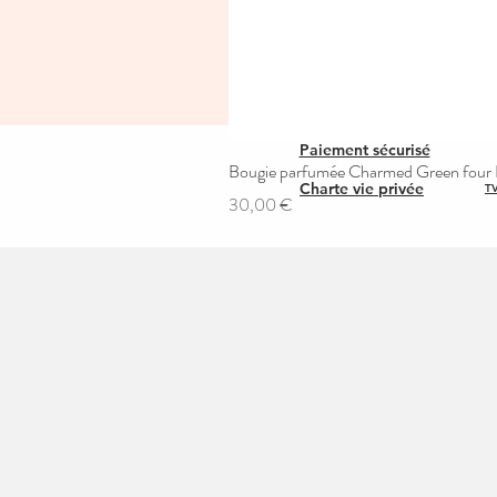
Paiement sécurisé
Bougie parfumée Charmed Green four L
Charte vie privée
TV
Prix
30,00 €