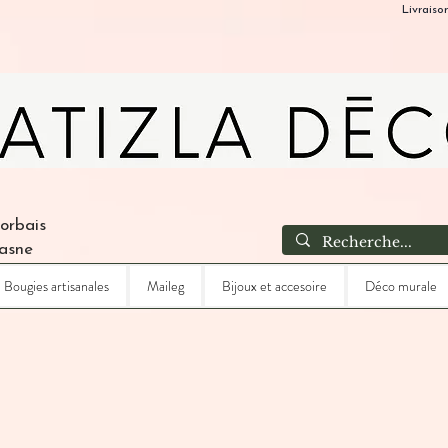
Livraiso
Corbais
Lasne
Bougies artisanales
Maileg
Bijoux et accesoire
Déco murale