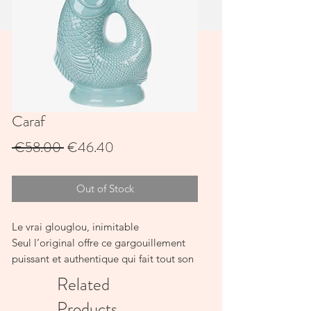
Caraf
Regular
Sale
 €58.00 
€46.40
Price
Price
Out of Stock
Le vrai glouglou, inimitable
Seul l’original offre ce gargouillement
puissant et authentique qui fait tout son
charme.
Related
Un cadeau qui marque les esprits
Products
Anniversaire, mariage ou crémaillère :