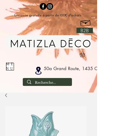
Livraison gratuite à partir de 100€ d'achats
B2B
ME
50a Grand Route, 1435 Corbais Belgium
NU