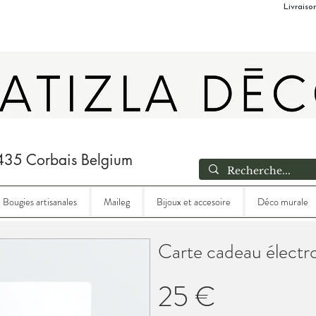
Livraiso
435 Corbais Belgium
Bougies artisanales
Maileg
Bijoux et accesoire
Déco murale
Carte cadeau électr
25 €