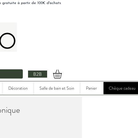
n gratuite à partir de 100€ d'achats
B2B
Décoration
Salle de bain et Soin
Panier
Chèque cadeau
onique