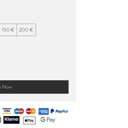
150 €
200 €
y Now