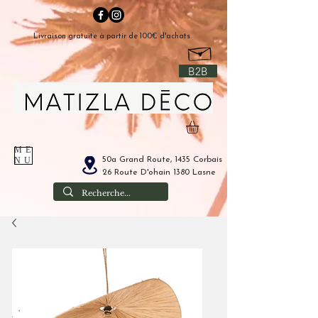
Livraison gratuite à partir de 100€ d'achats
B2B
ME
50a Grand Route, 1435 Corbais
NU
26 Route D'ohain 1380 Lasne