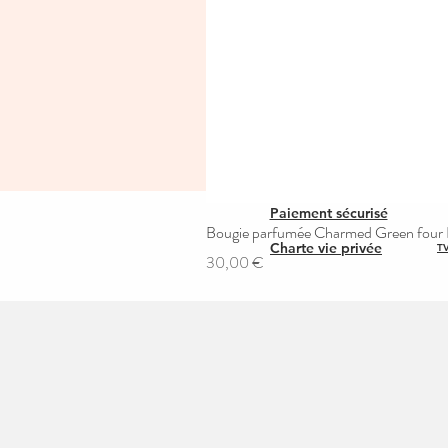
Paiement sécurisé
Bougie parfumée Charmed Green four L
Charte vie privée
TV
Prix
30,00 €