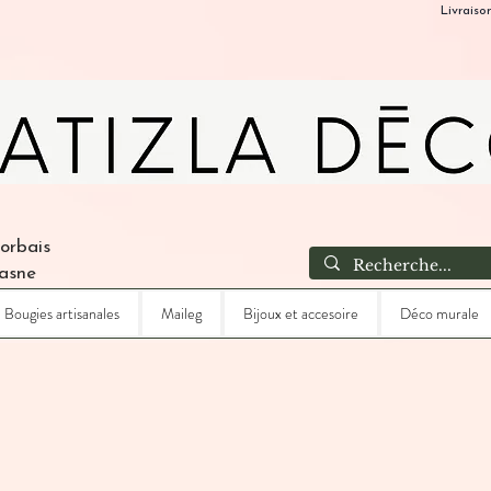
Livraiso
Corbais
Lasne
Bougies artisanales
Maileg
Bijoux et accesoire
Déco murale