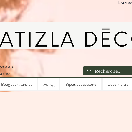
Livraiso
Corbais
Lasne
Bougies artisanales
Maileg
Bijoux et accesoire
Déco murale