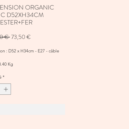
ENSION ORGANIC
NC D52XH34CM
ESTER+FER
Prix
Prix
0 € 
73,50 €
original
promotionnel
on : D52 x H34cm - E27 - câble
3.40 Kg
: Polyester+fer / Polyester+iron
é
*
 : BLANC
Ajouter au panier