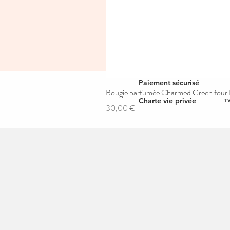
Paiement sécurisé
Bougie parfumée Charmed Green four L
Charte vie privée
TV
Prix
30,00 €