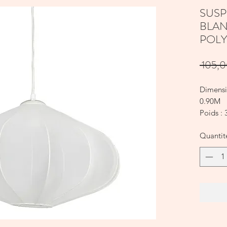
SUSP
BLA
POLY
 105,0
Dimensi
0.90M
Poids : 
Matière 
Quantit
Couleur