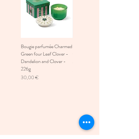
Bougie parfumée Charmed
Bougie A Dopo 4Fl
Green four Leaf Clover -
Oz./118Ml Mermaid &
Dandelion and Clover -
Moon Ceramic Diffus
226g
Prix
30,00 €
Prix
30,00 €