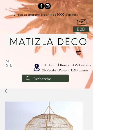
Livraison gratuite à partir de 100€ d'achats
B2B
ME
50a Grand Route, 1435 Corbais
NU
26 Route D'ohain 1380 Lasne