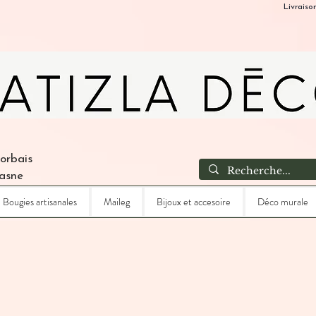
Livraiso
Corbais
Lasne
Bougies artisanales
Maileg
Bijoux et accesoire
Déco murale