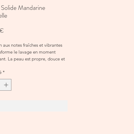
 Solide Mandarine
lle
Prix
 €
 aux notes fraîches et vibrantes
nsforme le lavage en moment
sant. La peau est propre, douce et
ment parfumée
é
*
Ajouter au panier