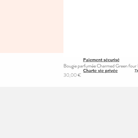
Paiement sécurisé
Bougie parfumée Charmed Green four L
Charte vie privée
TV
Prix
30,00 €