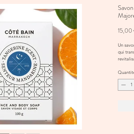
Savon
Majore
15,00
Un savon
qui tra
revitali
subtile
Quantit
100g