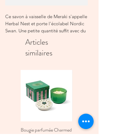
Ce savon à vaisselle de Meraki s'appelle
Herbal Nest et porte l'écolabel Nordic
Swan. Une petite quantité suffit avec du
savon à vaisselle et grâce à la
Articles
conception de la pompe, vous pouvez
similaires
facilement obtenir le dosage adapté à
vos besoins. Profitez de la mousse
douce de ce savon à vaisselle au léger
parfum végétal avec des notes de
sauge, d'agrumes et de musc. Design et
fonctionnalité sont réunis dans cette
bouteille que vous pouvez facilement
laisser de côté sur le comptoir de la
cuisine. Utilisez 2 ml de savon à vaisselle
pour 5 L d'eau. Le savon à vaisselle ne
peut pas être utilisé au lave-vaisselle
Bougie parfumée Charmed
Bougie A Dopo 4Fl
Green four Leaf Clover -
Oz./118Ml Mermaid &