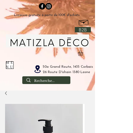
Livraison gratuite à partir de 100€ d'achats
B2B
ME
50a Grand Route, 1435 Corbais
NU
26 Route D'ohain 1380 Lasne