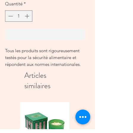
Quantité
*
Ajouter au panier
Tous les produits sont rigoureusement
testés pour la sécurité alimentaire et
répondent aux normes internationales.
Évitez d'exposer les produits à une
Articles
flamme directe ou à des changements
similaires
de température.
Évitez de heurter d'autres surfaces dures
et utilisez des serviettes pour séparer les
plats.
Notre céramique convient au four à
micro-ondes, sauf si elle contient des
décorations en métal précieux.
La vaisselle peut être lavée au lave-