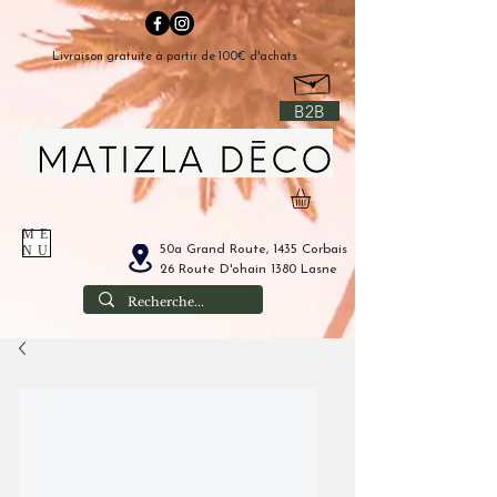
Livraison gratuite à partir de 100€ d'achats
B2B
ME
50a Grand Route, 1435 Corbais
NU
26 Route D'ohain 1380 Lasne