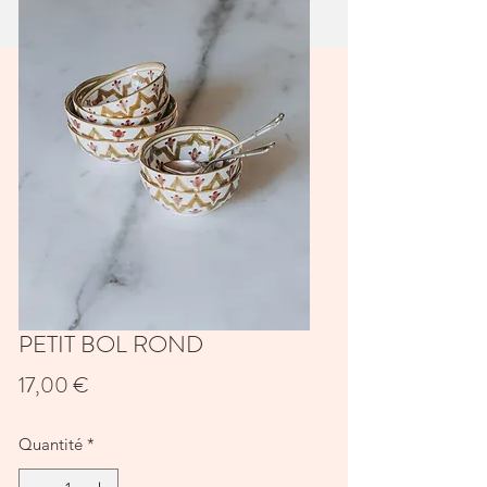
PETIT BOL ROND
Prix
17,00 €
Quantité
*