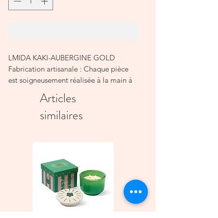
Ajouter au panier
LMIDA KAKI-AUBERGINE GOLD
Fabrication artisanale : Chaque pièce
est soigneusement réalisée à la main à
travers une dizaine d'étapes essentielles,
Articles
incluant le moulage, le peinturage des
similaires
motifs, l'émaillage et trois cuissons,
dont la dernière révèle l'éclat de l'or
véritable. Ce long processus peut
prendre jusqu'à 10 jours. Ce
dévouement au détail assure une qualité
exceptionnelle tout en mettant en valeur
le savoir-faire traditionnel marocain.
Détails en or véritable 12 carats : La
touche Chabi Chic qui ajoute une
touche distinctive à son esthétique