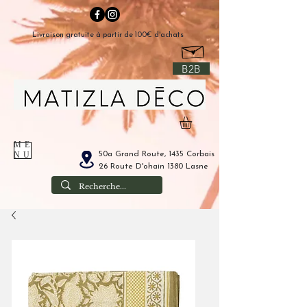
Livraison gratuite à partir de 100€ d'achats
B2B
ME
50a Grand Route, 1435 Corbais
NU
26 Route D'ohain 1380 Lasne