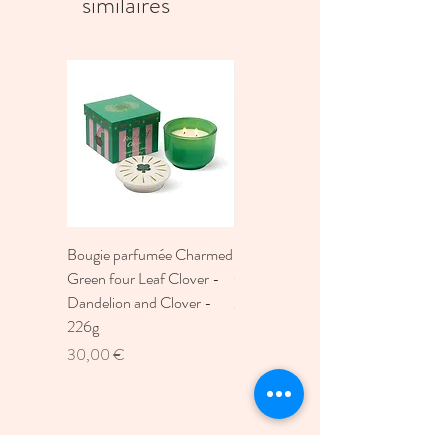
similaires
INDE
Entretien
Lavage en machine à 30°
Dimension
170x250cm
Bougie parfumée Charmed
Bougie A Dopo 4Fl
Green four Leaf Clover -
Oz./118Ml Mermaid &
Dandelion and Clover -
Moon Ceramic Diffus
226g
Prix
30,00 €
Prix
30,00 €