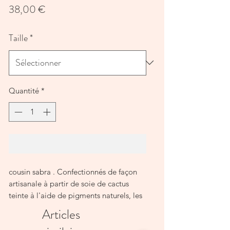
Prix
38,00 €
Taille
*
Quantité
*
Ajouter au panier
cousin sabra . Confectionnés de façon 
artisanale à partir de soie de cactus 
teinte à l'aide de pigments naturels, les 
coussins sabra sont ensuite brodés de 
Articles
motifs berbères traditionnels. Chaque 