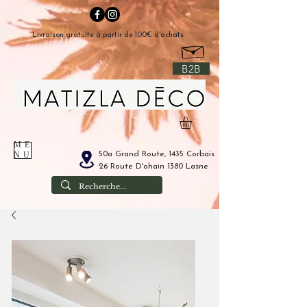
Livraison gratuite à partir de 100€ d'achats
B2B
ME
50a Grand Route, 1435 Corbais
NU
26 Route D'ohain 1380 Lasne