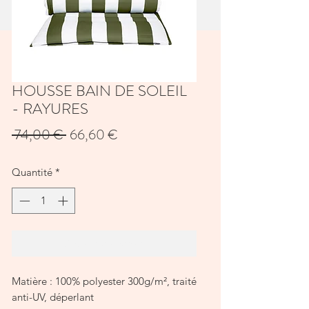
HOUSSE BAIN DE SOLEIL
- RAYURES
Prix
Prix
 74,00 € 
66,60 €
original
promotionnel
Quantité
*
Ajouter au panier
Matière : 100% polyester 300g/m², traité
anti-UV, déperlant