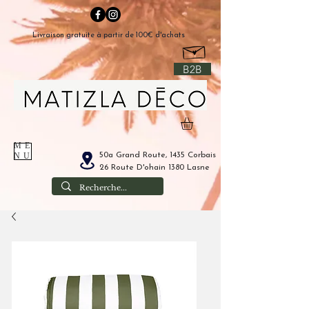
Livraison gratuite à partir de 100€ d'achats
B2B
ME
50a Grand Route, 1435 Corbais
NU
26 Route D'ohain 1380 Lasne