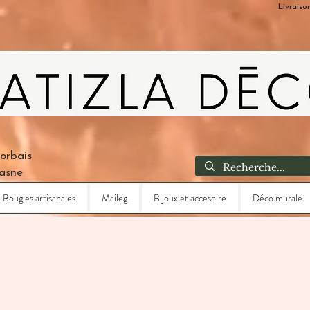
Livraiso
Corbais
Lasne
Bougies artisanales
Maileg
Bijoux et accesoire
Déco murale