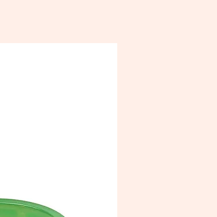
ées en Allemagne, les bougies
mposées de paraffine de haute
produite régionalement. Elles sont
es RAL, pauvres en suie et en
ns, sans huile de palme et 100 %
.