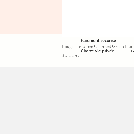
Paiement sécurisé
Bougie parfumée Charmed Green four L
Charte vie privée
TV
Prix
30,00 €