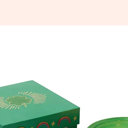
Fabriqu
sont co
qualité 
certifié
émissio
véganes