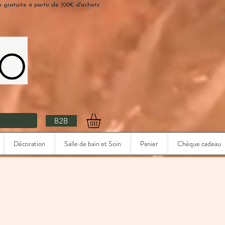
n gratuite à partir de 100€ d'achats
B2B
Décoration
Salle de bain et Soin
Panier
Chèque cadeau