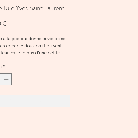
 Rue Yves Saint Laurent L
Prix
0 €
 à la joie qui donne envie de se
bercer par le doux bruit du vent
 feuilles le temps d’une petite
 l’ombre des palmiers du jardin
é
*
e.
t une fraicheur acidulée grâce à
darine pétillante contrebalancée
 vanille douce gourmande.
Ajouter au panier
 : D15 x H15 cm – 4 mèches et
 brûlage
100% coton - Mandarine
le