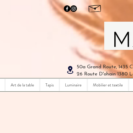
50a Grand Route, 1435 
26 Route D'ohain 1380 
Art de la table
Tapis
Luminaire
Mobilier et textile