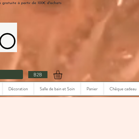
n gratuite à partir de 100€ d'achats
B2B
Décoration
Salle de bain et Soin
Panier
Chèque cadeau