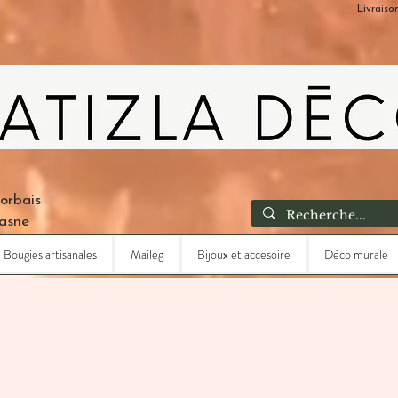
Livraiso
Corbais
Lasne
Bougies artisanales
Maileg
Bijoux et accesoire
Déco murale