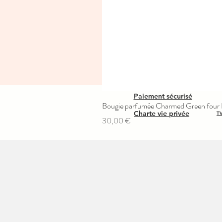
Paiement sécurisé
Bougie parfumée Charmed Green four L
Charte vie privée
TV
Prix
30,00 €