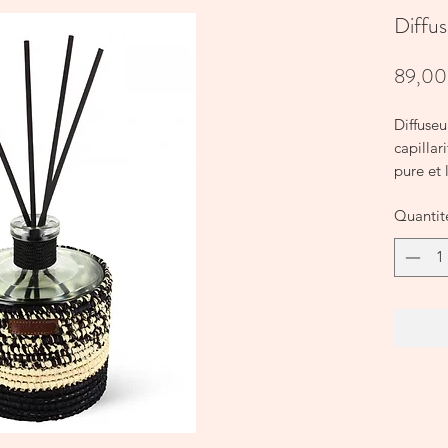
Diffu
89,00
Diffuse
capilla
pure et 
Fleur d
Quantit
Tiges et
Tiges v
Senteur
Taille 