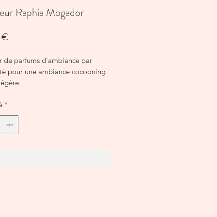
seur Raphia Mogador
Prix
 €
ur de parfums d'ambiance par
rité pour une ambiance cocooning
légère.
'oranger
é
*
 parfums rechargeables à l'infini.
égétales 25 cm
 Fleur d'oranger
500 ML
Ajouter au panier