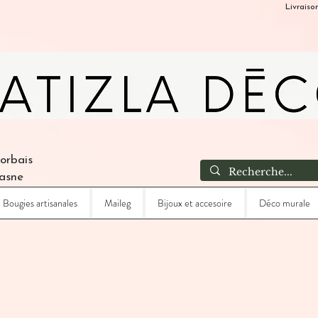
Livraiso
Corbais
Lasne
Bougies artisanales
Maileg
Bijoux et accesoire
Déco murale