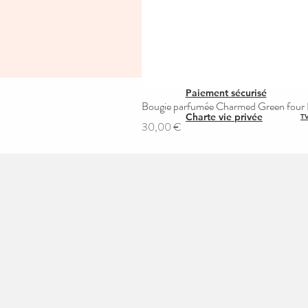
Paiement sécurisé
Bougie parfumée Charmed Green four L
Charte vie privée
TV
Prix
30,00 €