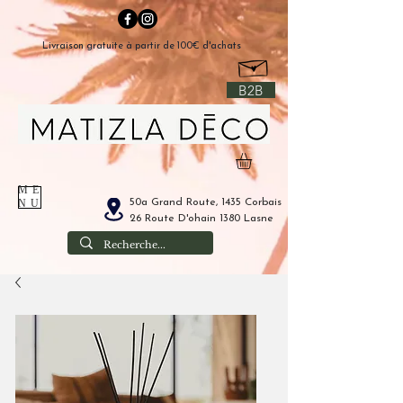
Livraison gratuite à partir de 100€ d'achats
B2B
ME
50a Grand Route, 1435 Corbais
NU
26 Route D'ohain 1380 Lasne