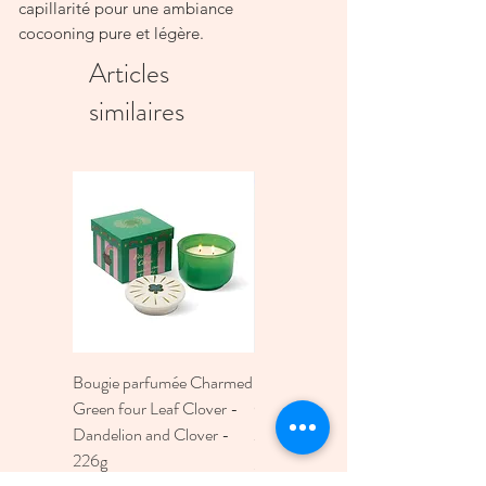
capillarité pour une ambiance
cocooning pure et légère.
Tiges et parfums rechargeables
Articles
Tiges végétales 500 ml : 30 cm
similaires
Bougie parfumée Charmed
Bougie A Dopo 4Fl
Green four Leaf Clover -
Oz./118Ml Mermaid &
Dandelion and Clover -
Moon Ceramic Diffus
226g
Prix
30,00 €