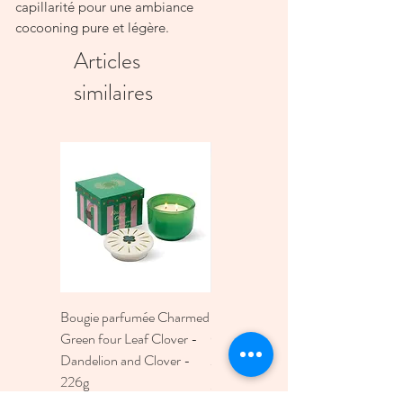
capillarité pour une ambiance
cocooning pure et légère.
Tiges et parfums rechargeables
Articles
Tiges végétales 500 ml : 30 cm
similaires
Senteur Mandarine Majorelle
Taille 500 ML
Bougie parfumée Charmed
Bougie A Dopo 4Fl
Green four Leaf Clover -
Oz./118Ml Mermaid &
Dandelion and Clover -
Moon Ceramic Diffus
226g
Prix
30,00 €