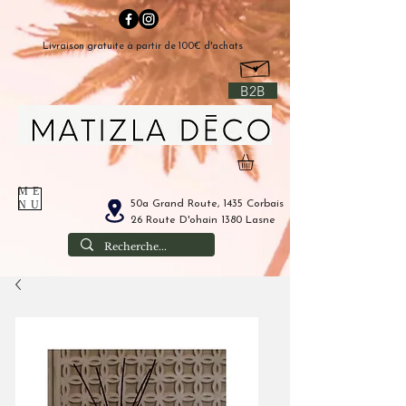
Livraison gratuite à partir de 100€ d'achats
B2B
ME
50a Grand Route, 1435 Corbais
NU
26 Route D'ohain 1380 Lasne