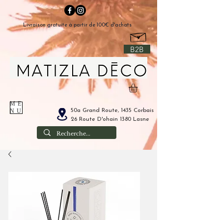
Livraison gratuite à partir de 100€ d'achats
B2B
ME
50a Grand Route, 1435 Corbais
NU
26 Route D'ohain 1380 Lasne