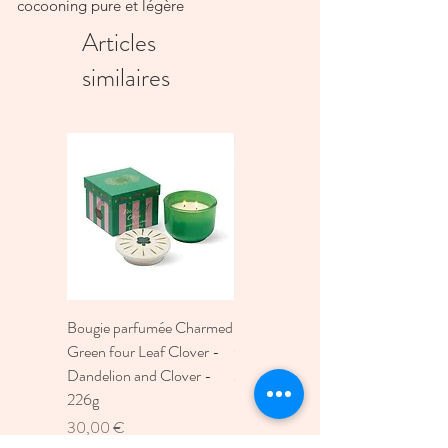
cocooning pure et légère
Mandarine Majorelle
Articles
Tiges et parfums rechargeables.
similaires
Tiges végétales 25 cm.
Senteur Mandarine Majorelle
Taille 100 ML
Bougie parfumée Charmed
Bougie A Dopo 4Fl
Green four Leaf Clover -
Oz./118Ml Mermaid &
Dandelion and Clover -
Moon Ceramic Diffus
226g
Prix
30,00 €
Prix
30,00 €