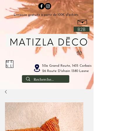
Livraison gratuite à partir de 100€ d'achats
B2B
ME
50a Grand Route, 1435 Corbais
NU
26 Route D'ohain 1380 Lasne