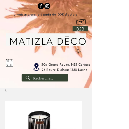
Livraison gratuite à partir de 100€ d'achats
B2B
ME
50a Grand Route, 1435 Corbais
NU
26 Route D'ohain 1380 Lasne