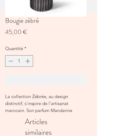
Bougie zèbré
Prix
45,00 €
Quantité
*
Ajouter au panier
La collection Zébrée, au design
distinctif, s'inspire de l'artisanat
marocain. Son parfum Mandarine
Majorelle, frais et fruité, évoque la
Articles
douceur ensoleillée des jardins
similaires
marocains.