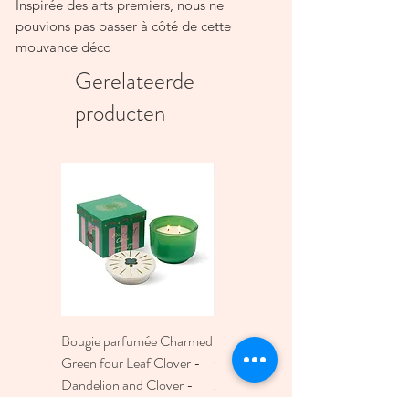
Inspirée des arts premiers, nous ne
pouvions pas passer à côté de cette
mouvance déco
incontournable. Notre bougie Totem est
Gerelateerde
entièrement faite à la main par nos
producten
artisans potiers de la
région de Marrakech. Visuelle à souhait,
elle se décline en plusieurs coloris
tendances. On craque
littéralement pour la tendance totem !
Dimension de la tamtam : Diamètre : 15
cm // Hauteur : 18 cm
Parfums : FLEUR D'ORANGER
Bougie parfumée Charmed
Bougie A Dopo 4Fl
Green four Leaf Clover -
Oz./118Ml Mermaid &
Dandelion and Clover -
Moon Ceramic Diffus
226g