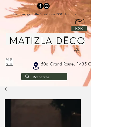
Livraison gratuite à partir de 100€ d'achats
B2B
ME
50a Grand Route, 1435 Corbais België
NU