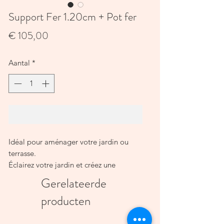
Support Fer 1.20cm + Pot fer
Prijs
€ 105,00
Aantal
*
In winkelwagen
Idéal pour aménager votre jardin ou
terrasse.
Éclairez votre jardin et créez une
atmosphère feutrée et féerique.
Gerelateerde
Nos bougies d’extérieur vont permettre
producten
une ambiance chaleureuse, été comme
hiver.
Durée de combustion : 35 heures