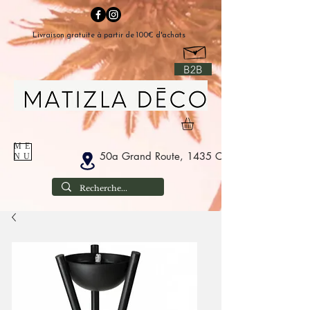
Livraison gratuite à partir de 100€ d'achats
B2B
ME
50a Grand Route, 1435 Corbais België
NU