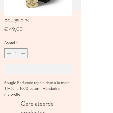
Bougie dina
Prijs
€ 49,00
Aantal
*
In winkelwagen
Bougie Parfumée raphia tissé à la main
1 Mèche 100% coton - Mandarine
majorelle
Senteur Mandarine Majorelle
Gerelateerde
Durée 40 heures
producten
Hauteur 9 cm