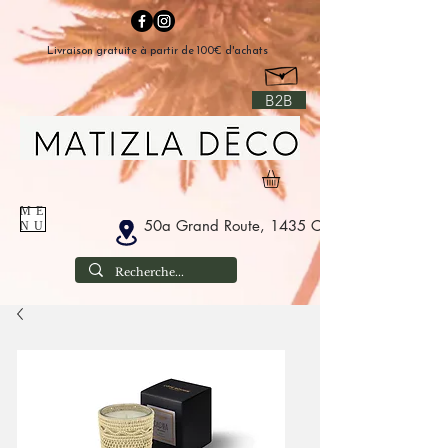
Livraison gratuite à partir de 100€ d'achats
B2B
ME
50a Grand Route, 1435 Corbais België
NU