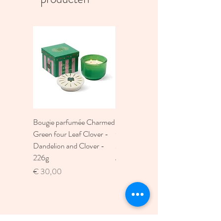
Diamètre 7 cm
Bougie parfumée Charmed
Bougie A Dopo 4Fl
Green four Leaf Clover -
Oz./118Ml Mermaid &
Dandelion and Clover -
Moon Ceramic Diffus
226g
Prijs
€ 30,00
Prijs
€ 30,00