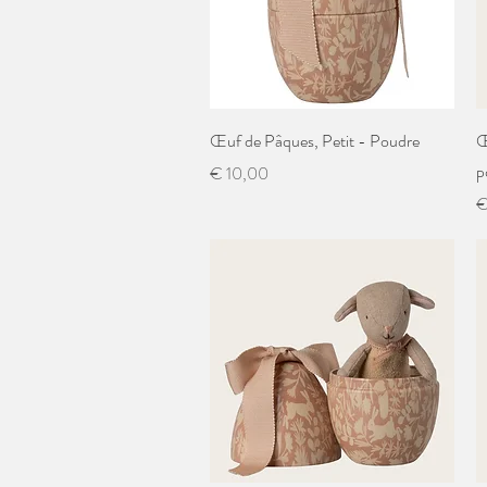
Snel overzicht
Œuf de Pâques, Petit - Poudre
Œ
p
Prijs
€ 10,00
Pr
€