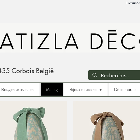
Livraiso
435 Corbais België
Bougies artisanales
Maileg
Bijoux et accesoire
Déco murale