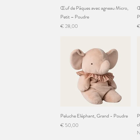
Snel overzicht
Œuf de Pâques avec agneau Micro,
Œ
Petit – Poudre
P
Prijs
Pr
€ 28,00
€
Snel overzicht
Peluche Eléphant, Grand - Poudre
P
c
Prijs
€ 50,00
N