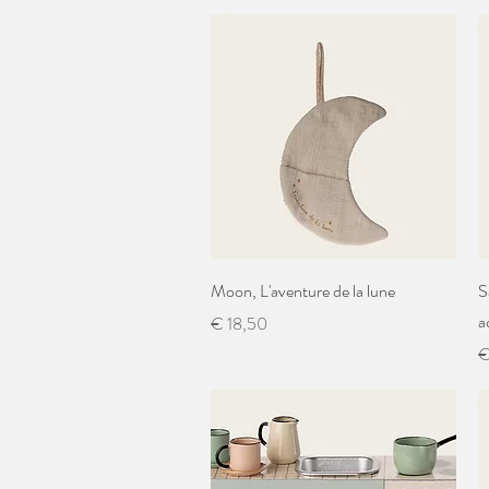
Snel overzicht
Moon, L'aventure de la lune
S
a
Prijs
€ 18,50
Pr
€