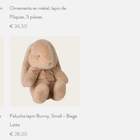
Snel overzicht
un
Ornements en métal, lapin de
Pâques, 5 pièces.
Prijs
€ 36,50
Snel overzicht
e
Peluche lapin Bunny, Small - Beige
Latte
Prijs
€ 28,00