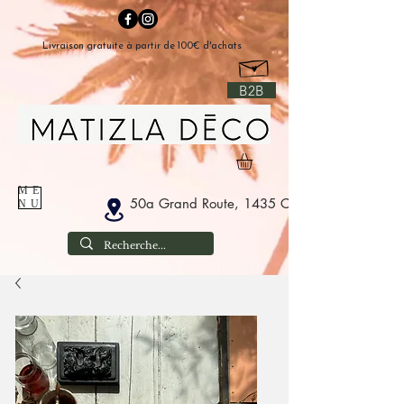
Livraison gratuite à partir de 100€ d'achats
B2B
ME
50a Grand Route, 1435 Corbais België
NU