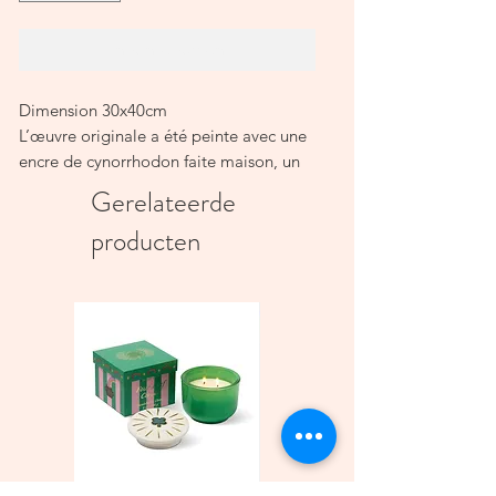
In winkelwagen
Dimension 30x40cm
L’œuvre originale a été peinte avec une
encre de cynorrhodon faite maison, un
pinceau japonais et des pinceaux
Gerelateerde
artisanaux en fibres naturelles, sur une
producten
toile de lin ancienne. Cette impression
d’art est une reproduction de haute
qualité.
Imprimée localement sur du papier
durable, 170 à 300 g/m² selon le format.
Le cadre n’est pas inclus,