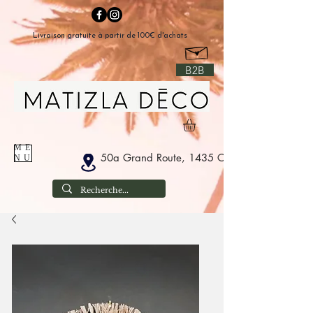
Livraison gratuite à partir de 100€ d'achats
B2B
ME
50a Grand Route, 1435 Corbais België
NU