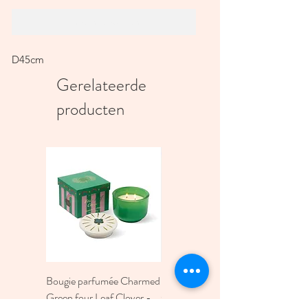
In winkelwagen
D45cm
Gerelateerde
producten
Bougie parfumée Charmed
Bougie A Dopo 4Fl
Green four Leaf Clover -
Oz./118Ml Mermaid &