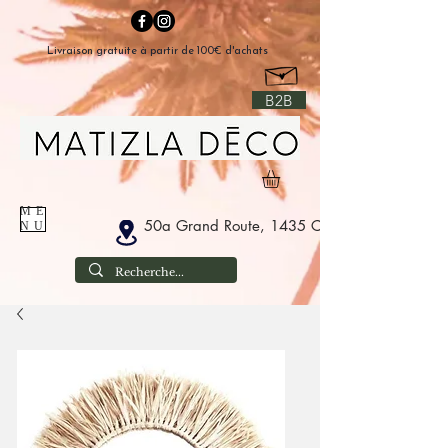
Livraison gratuite à partir de 100€ d'achats
B2B
ME
50a Grand Route, 1435 Corbais België
NU