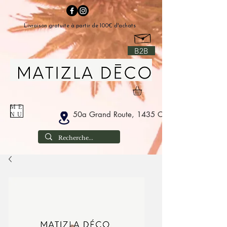
Livraison gratuite à partir de 100€ d'achats
B2B
ME
50a Grand Route, 1435 Corbais België
NU