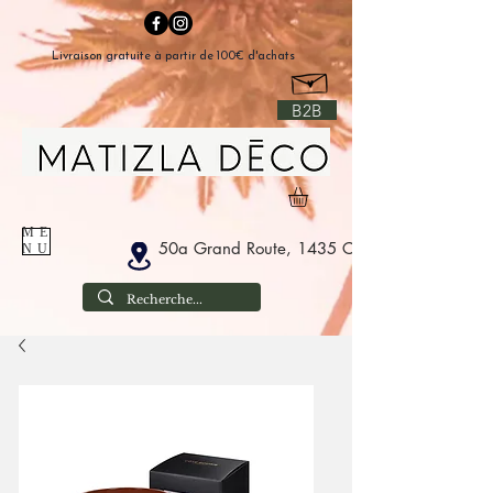
Livraison gratuite à partir de 100€ d'achats
B2B
ME
50a Grand Route, 1435 Corbais België
NU