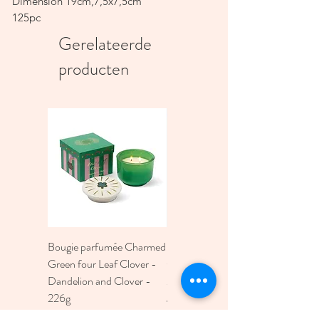
Dimension 19cm,7,5x7,5cm
125pc
Gerelateerde
producten
Bougie parfumée Charmed
Bougie A Dopo 4Fl
Green four Leaf Clover -
Oz./118Ml Mermaid &
Dandelion and Clover -
Moon Ceramic Diffus
226g
Prijs
€ 30,00
Prijs
€ 30,00