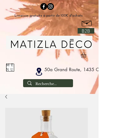
Livraison gratuite à partir de 100€ d'achats
B2B
ME
50a Grand Route, 1435 Corbais België
NU