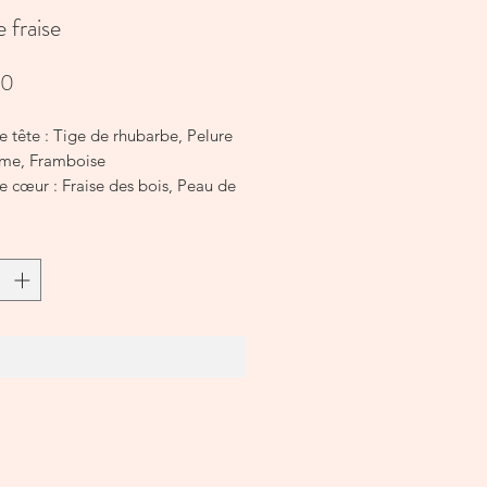
 fraise
Prijs
00
 tête : Tige de rhubarbe, Pelure
me, Framboise
e cœur : Fraise des bois, Peau de
Herbe verte
 fond : Fenouil frais, Noix de
crée
addywax
de combustion : environ 16
In winkelwagen
e de cire de soja ; mèche en
ant en métal (boîte)
é
ons