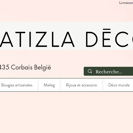
Livraiso
435 Corbais België
Bougies artisanales
Maileg
Bijoux et accesoire
Déco murale