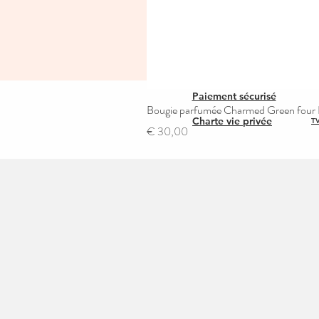
Paiement sécurisé
Bougie parfumée Charmed Green four L
Charte vie privée
TV
Prijs
€ 30,00