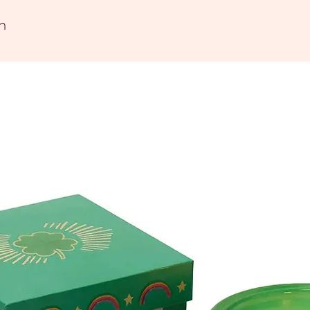
•11 cm (
n