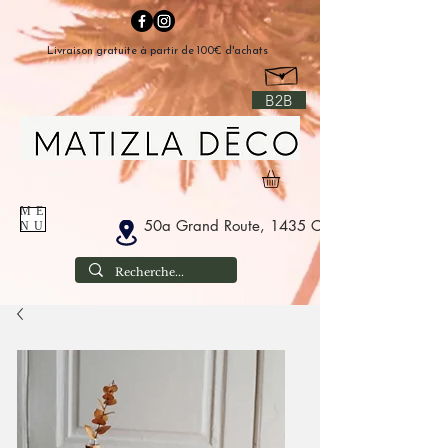
Livraison gratuite à partir de 100€ d'achats
B2B
ME
50a Grand Route, 1435 Corbais Belgium
NU