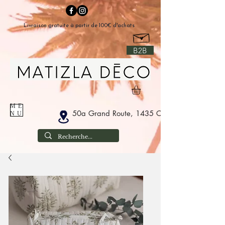
Livraison gratuite à partir de 100€ d'achats
B2B
ME
50a Grand Route, 1435 Corbais Belgium
NU