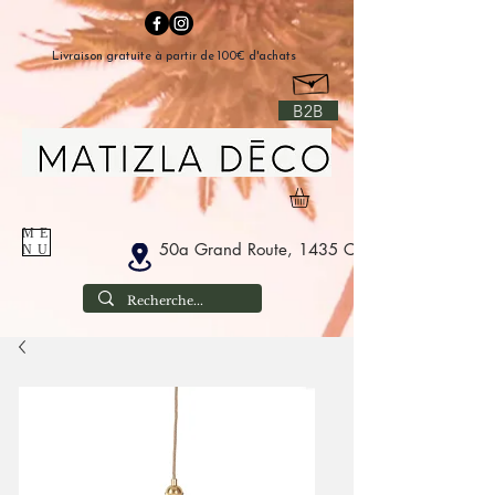
Livraison gratuite à partir de 100€ d'achats
B2B
ME
50a Grand Route, 1435 Corbais Belgium
NU