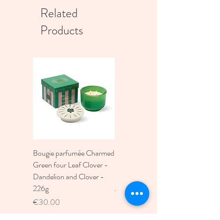
Related
Products
Bougie parfumée Charmed
Bougie A Dopo 4Fl
Green four Leaf Clover -
Oz./118Ml Mermaid &
Dandelion and Clover -
Moon Ceramic Diffus
226g
Price
€30.00
Price
€30.00