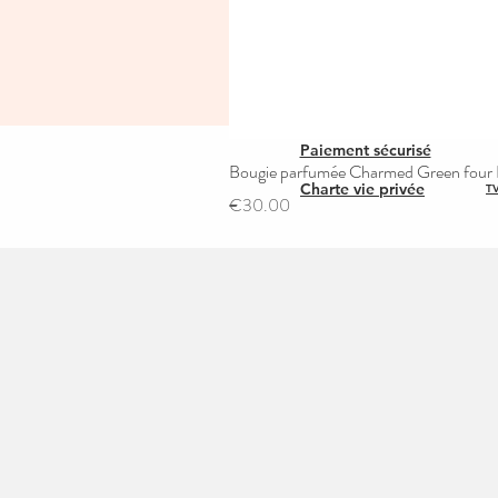
Paiement sécurisé
Bougie parfumée Charmed Green four L
Charte vie privée
TV
Price
€30.00