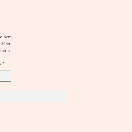
Price
re 5cm
r 34cm
laine
y
*
Add to Cart