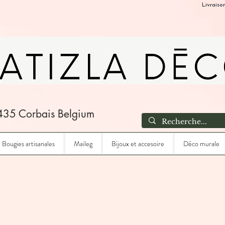
Livraiso
435 Corbais Belgium
Bougies artisanales
Maileg
Bijoux et accesoire
Déco murale