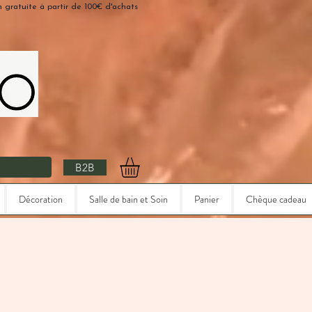
n gratuite à partir de 100€ d'achats
B2B
Décoration
Salle de bain et Soin
Panier
Chèque cadeau