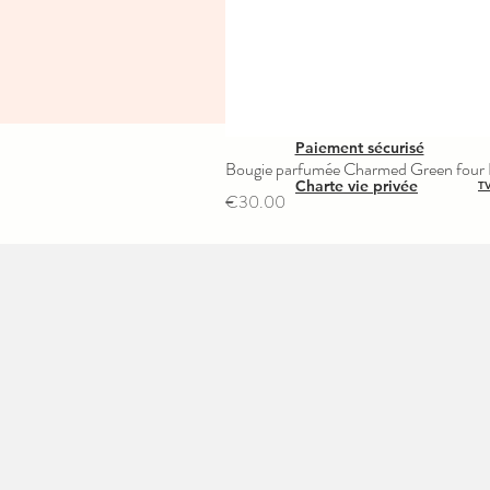
Paiement sécurisé
Bougie parfumée Charmed Green four L
Charte vie privée
TV
Price
€30.00