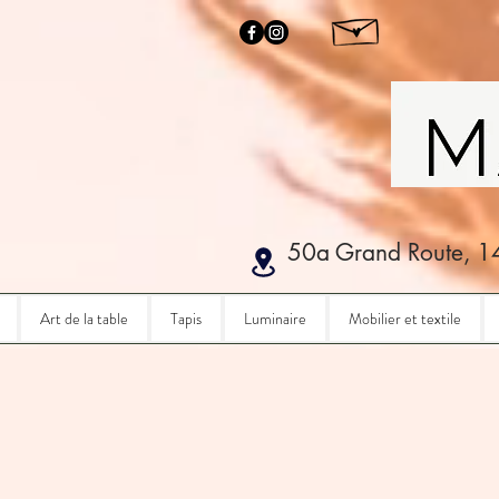
50a Grand Route, 1
Art de la table
Tapis
Luminaire
Mobilier et textile