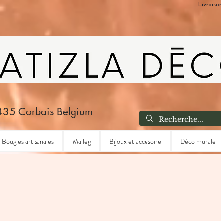
Livraiso
435 Corbais Belgium
Bougies artisanales
Maileg
Bijoux et accesoire
Déco murale