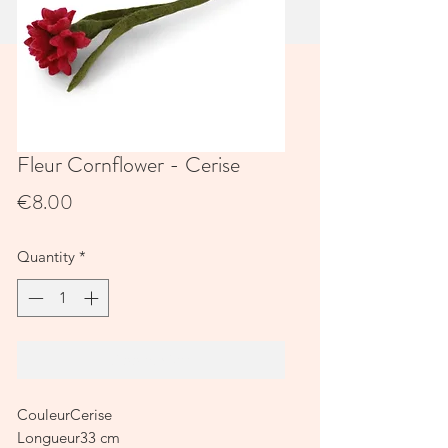
Fleur Cornflower - Cerise
Price
€8.00
Quantity
*
Add to Cart
CouleurCerise
Longueur33 cm