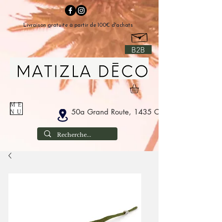
Livraison gratuite à partir de 100€ d'achats
B2B
ME
50a Grand Route, 1435 Corbais Belgium
NU