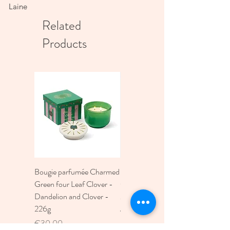
Laine
Related
Products
Bougie parfumée Charmed
Bougie A Dopo 4Fl
Green four Leaf Clover -
Oz./118Ml Mermaid &
Dandelion and Clover -
Moon Ceramic Diffus
226g
Price
€30.00
Price
€30.00