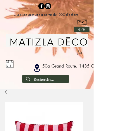
Livraison gratuite à partir de 100€ d'achats
B2B
ME
50a Grand Route, 1435 Corbais Belgium
NU