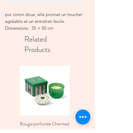
pur coton doux, elle promet un toucher
agréable et un entretien facile.
Dimensions : 35 × 50 cm
Lavage main ou machine délicat 30°,
Related
sans sèche-linge.
Products
Garnissage non inclus.
Bougie parfumée Charmed
Bougie A Dopo 4Fl
Green four Leaf Clover -
Oz./118Ml Mermaid &