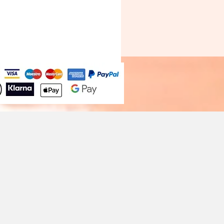
Bougie A Dopo 4Fl Oz./118Ml M
Prix
30,00 €