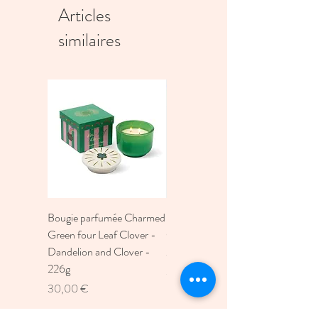
Articles
similaires
Bougie parfumée Charmed
Bougie A Dopo 4Fl
Green four Leaf Clover -
Oz./118Ml Mermaid &
Dandelion and Clover -
Moon Ceramic Diffus
226g
Prix
30,00 €
Prix
30,00 €