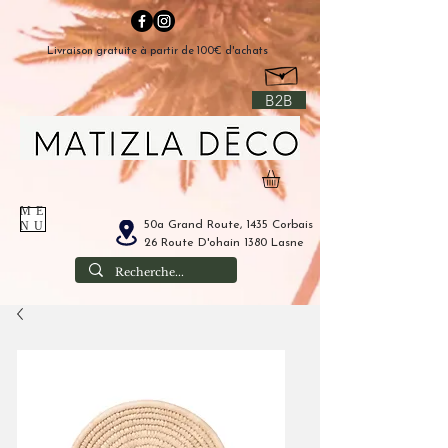
Livraison gratuite à partir de 100€ d'achats
B2B
ME
50a Grand Route, 1435 Corbais
NU
26 Route D'ohain 1380 Lasne