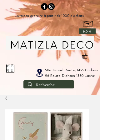
Livraison gratuite à partir de 100€ d'achats
B2B
ME
50a Grand Route, 1435 Corbais
NU
26 Route D'ohain 1380 Lasne