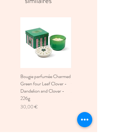
similaires
Bougie parfumée Charmed
Bougie A Dopo 4Fl
Green four Leaf Clover -
Oz./118Ml Mermaid &
Dandelion and Clover -
Moon Ceramic Diffus
226g
Prix
30,00 €
Prix
30,00 €